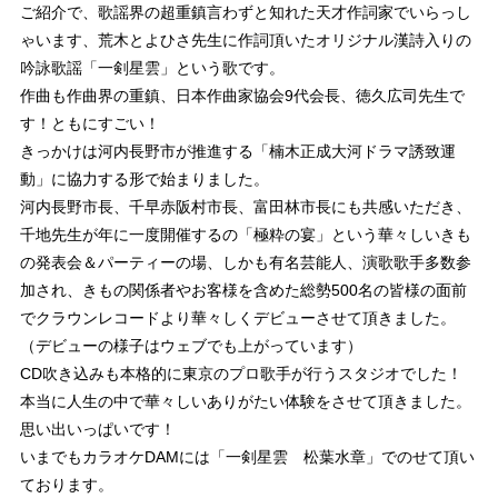
ご紹介で、歌謡界の超重鎮言わずと知れた天才作詞家でいらっし
ゃいます、荒木とよひさ先生に作詞頂いたオリジナル漢詩入りの
吟詠歌謡「一剣星雲」という歌です。
作曲も作曲界の重鎮、日本作曲家協会9代会長、徳久広司先生で
す！ともにすごい！
きっかけは河内長野市が推進する「楠木正成大河ドラマ誘致運
動」に協力する形で始まりました。
河内長野市長、千早赤阪村市長、富田林市長にも共感いただき、
千地先生が年に一度開催するの「極粋の宴」という華々しいきも
の発表会＆パーティーの場、しかも有名芸能人、演歌歌手多数参
加され、きもの関係者やお客様を含めた総勢500名の皆様の面前
でクラウンレコードより華々しくデビューさせて頂きました。
（デビューの様子はウェブでも上がっています）
CD吹き込みも本格的に東京のプロ歌手が行うスタジオでした！
本当に人生の中で華々しいありがたい体験をさせて頂きました。
思い出いっぱいです！
いまでもカラオケDAMには「一剣星雲 松葉水章」でのせて頂い
ております。