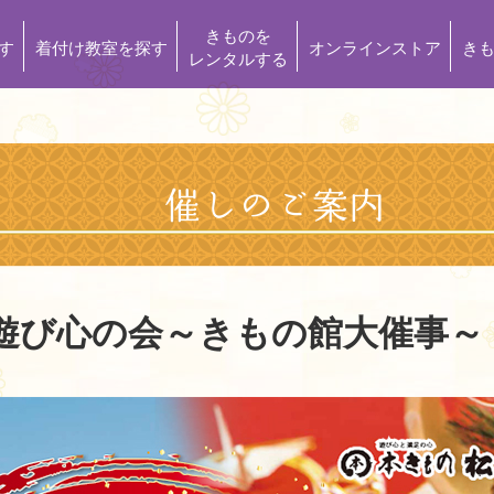
きものを
す
着付け教室を探す
オンラインストア
き
レンタルする
遊び心の会～きもの館大催事～