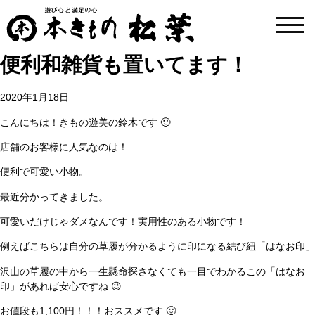
toggl
navig
便利和雑貨も置いてます！
2020年1月18日
こんにちは！きもの遊美の鈴木です 🙂
店舗のお客様に人気なのは！
便利で可愛い小物。
最近分かってきました。
可愛いだけじゃダメなんです！実用性のある小物です！
例えばこちらは自分の草履が分かるように印になる結び紐「はなお印」
沢山の草履の中から一生懸命探さなくても一目でわかるこの「はなお
印」があれば安心ですね 😉
お値段も1,100円！！！おススメです 🙂