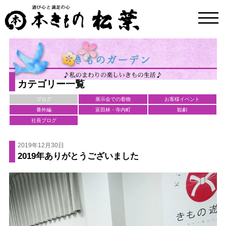
toggl
navig
カテゴリー一覧
ブログ
展示会での着物
お客様イベント
番外編
富田林・寺内町
観劇
社長ブログ
2019年12月30日
2019年ありがとうございました