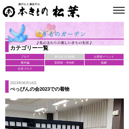
toggl
navig
カテゴリー一覧
ブログ
展示会での着物
お客様イベント
番外編
富田林・寺内町
観劇
社長ブログ
2023年06月14日
べっぴんの会2023での着物