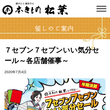
toggl
navig
７セブン７セブンいい気分セ
ール～各店舗催事～
2020年7月4日