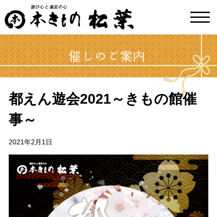
toggl
navig
都えん遊会2021～きもの館催
事～
2021年2月1日