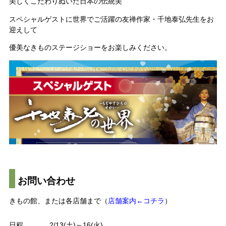
美しくこだわりぬいた日本の伝統美
スペシャルゲストに世界でご活躍の友禅作家・千地泰弘先生をお
迎えして
優美なきものステージショーをお楽しみください。
お問い合わせ
きもの館、または各店舗まで（
店舗案内←コチラ
）
日程
2/13(土)～16(火)