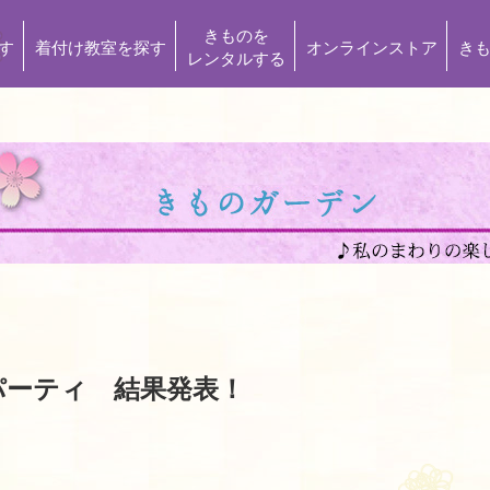
きものを
す
着付け教室を探す
オンラインストア
き
レンタルする
パーティ 結果発表！