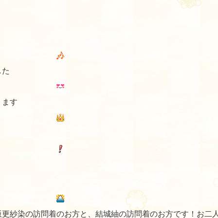
した
ります
版更紗染の訪問着のお方と、結城紬の訪問着のお方です！お二