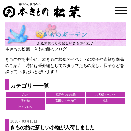
toggl
navig
本きもの松葉 きもの館のブログ
きもの館を中心に、本きもの松葉のイベントの様子や素敵な商品
のご紹介、時には番外編としてスタッフたちの楽しい様子などを
綴っていきたいと思います！
カテゴリー一覧
ブログ
展示会での着物
お客様イベント
番外編
富田林・寺内町
観劇
社長ブログ
2018年03月18日
きもの館に新しい小物が入荷しました