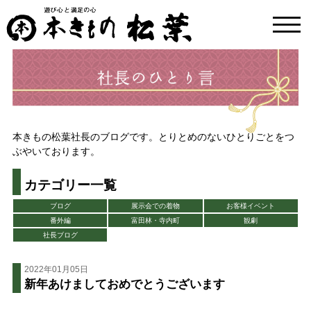
toggl
navig
本きもの松葉社長のブログです。とりとめのないひとりごとをつ
ぶやいております。
カテゴリー一覧
ブログ
展示会での着物
お客様イベント
番外編
富田林・寺内町
観劇
社長ブログ
2022年01月05日
新年あけましておめでとうございます