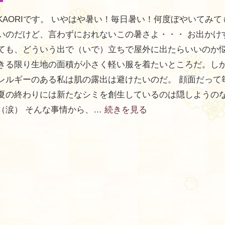
KAORIです。 いやはや暑い！毎日暑い！何度ぼやいてみて
いのだけど、言わずにおれないこの暑さよ・・・ お出かけ
ても、どういう出で（いで）立ちで屋外に出たらいいのか悩
きる限り生地の面積が小さく軽い服を着たいところだ。し
レルギーのある私は肌の露出は避けたいのだ。 顔面だって
夏の終わりには新たなシミを創生しているのは隠しようの
（涙） そんな事情から、…
続きを見る