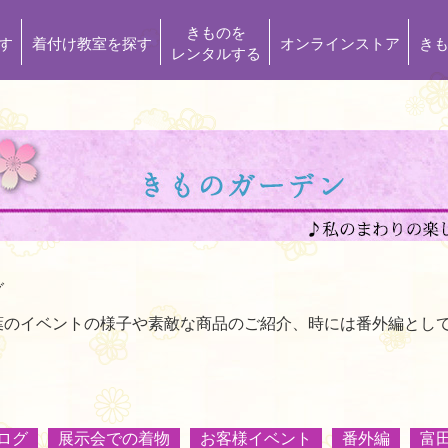
きものを
す
着付け教室を探す
オンラインストア
き
レンタルする
グ
葉のイベントの様子や素敵な商品のご紹介、時には番外編とし
ログ
展示会での着物
お客様イベント
番外編
富