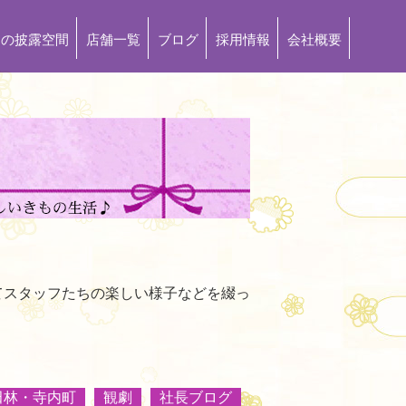
もの披露空間
店舗一覧
ブログ
採用情報
会社概要
てスタッフたちの楽しい様子などを綴っ
田林・寺内町
観劇
社長ブログ