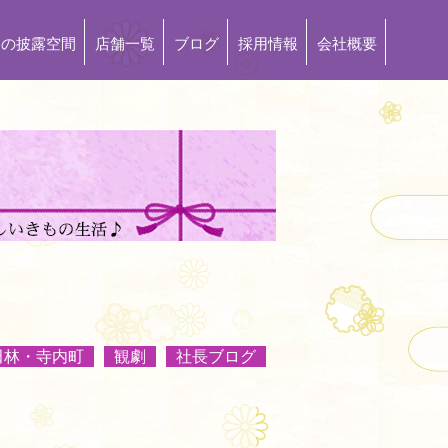
もの披露空間
店舗一覧
ブログ
採用情報
会社概要
田林・寺内町
観劇
社長ブログ