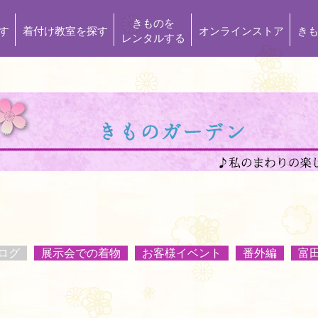
きものを
す
着付け教室を探す
オンラインストア
き
レンタルする
ログ
展示会での着物
お客様イベント
番外編
富