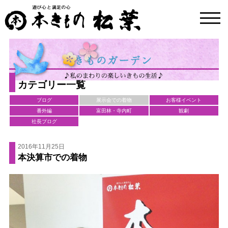
toggl
navig
カテゴリー一覧
ブログ
展示会での着物
お客様イベント
番外編
富田林・寺内町
観劇
社長ブログ
2016年11月25日
本決算市での着物