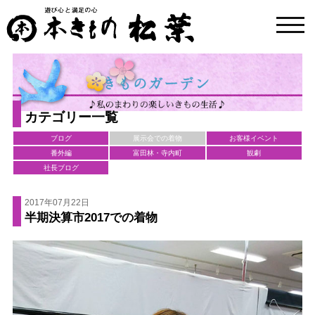
toggl
navig
カテゴリー一覧
ブログ
展示会での着物
お客様イベント
番外編
富田林・寺内町
観劇
社長ブログ
2017年07月22日
半期決算市2017での着物