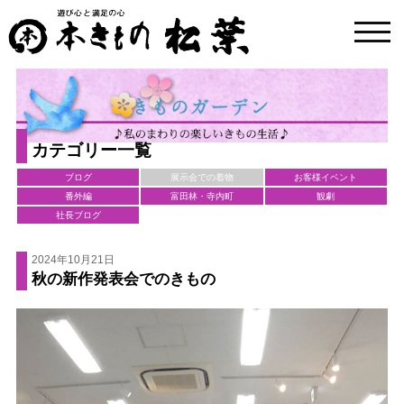
toggl
navig
カテゴリー一覧
ブログ
展示会での着物
お客様イベント
番外編
富田林・寺内町
観劇
社長ブログ
2024年10月21日
秋の新作発表会でのきもの