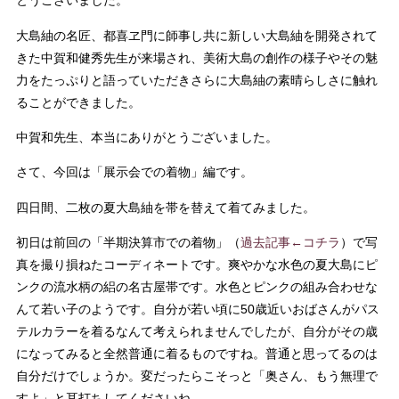
とうございました。
大島紬の名匠、都喜ヱ門に師事し共に新しい大島紬を開発されて
きた中賀和健秀先生が来場され、美術大島の創作の様子やその魅
力をたっぷりと語っていただきさらに大島紬の素晴らしさに触れ
ることができました。
中賀和先生、本当にありがとうございました。
さて、今回は「展示会での着物」編です。
四日間、二枚の夏大島紬を帯を替えて着てみました。
初日は前回の「半期決算市での着物」（
過去記事←コチラ
）で写
真を撮り損ねたコーディネートです。爽やかな水色の夏大島にピ
ンクの流水柄の絽の名古屋帯です。水色とピンクの組み合わせな
んて若い子のようです。自分が若い頃に50歳近いおばさんがパス
テルカラーを着るなんて考えられませんでしたが、自分がその歳
になってみると全然普通に着るものですね。普通と思ってるのは
自分だけでしょうか。変だったらこそっと「奥さん、もう無理で
すよ」と耳打ちしてくださいね。